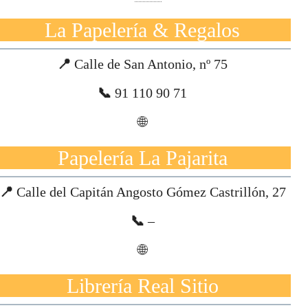
La Papelería & Regalos
📍
Calle de San Antonio, nº 75
📞
91 110 90 71
🌐
Papelería La Pajarita
📍
Calle del Capitán Angosto Gómez Castrillón, 27
📞
–
🌐
Librería Real Sitio