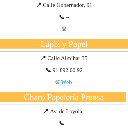
1
📍
Calle Gobernador, 91
📞
–
🌐
Lápiz y Papel
📍
Calle Almíbar 35
📞
91 892 00 92
🌐
Web
Charo Papelería Prensa
📍
Av. de Loyola,
📞
–