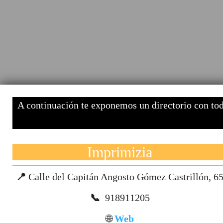
A continuación te exponemos un directorio con toda
Imprimizia
📍
Calle del Capitán Angosto Gómez Castrillón, 6
📞
918911205
🌐
Web