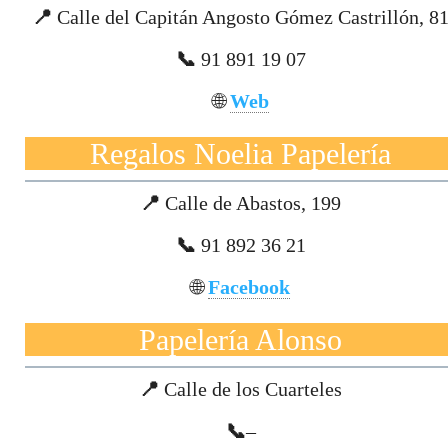
📍
Calle del Capitán Angosto Gómez Castrillón, 8
📞
91 891 19 07
🌐
Web
Regalos Noelia Papelería
📍
Calle de Abastos, 199
📞
91 892 36 21
🌐
Facebook
Papelería Alonso
📍
Calle de los Cuarteles
📞
–