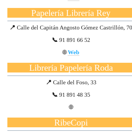
Papelería Librería Rey
📍
Calle del Capitán Angosto Gómez Castrillón, 7
📞
91 891 66 52
🌐
Web
Librería Papelería Roda
📍
Calle del Foso, 33
📞
91 891 48 35
🌐
RibeCopi