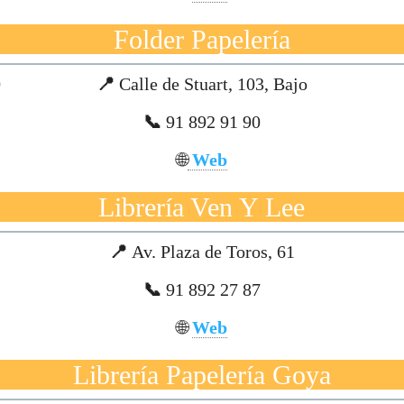
Folder Papelería
0
📍
Calle de Stuart, 103, Bajo
📞
91 892 91 90
🌐
Web
Librería Ven Y Lee
📍
Av. Plaza de Toros, 61
📞
91 892 27 87
🌐
Web
Librería Papelería Goya