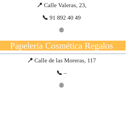
📍
Calle Valeras, 23,
📞
91 892 40 49
🌐
Papelería Cosmética Regalos
📍
Calle de las Moreras, 117
📞
–
🌐