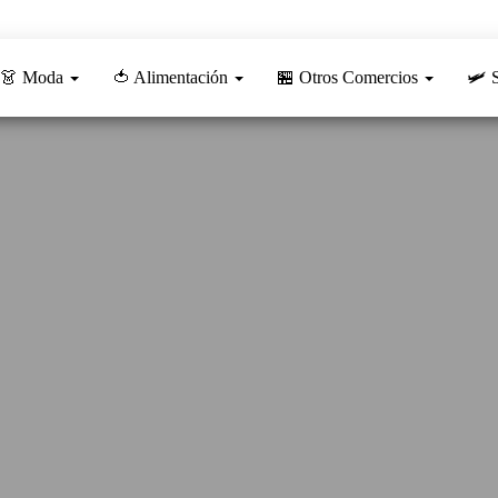
👗 Moda
🍅 Alimentación
🏪 Otros Comercios
🛩️ 