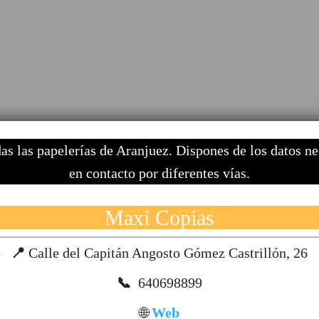
s las papelerías de Aranjuez. Dispones de los datos ne
en contacto por diferentes vías.
Maxi Copias
5
📍
Calle del Capitán Angosto Gómez Castrillón, 26
📞
640698899
🌐
Web