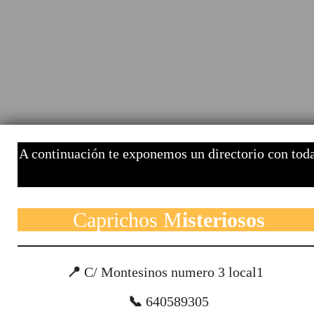
A continuación te exponemos un directorio con toda
Caprichos M
isteriosos
📍
C/ Montesinos numero 3 local1
📞
640589305