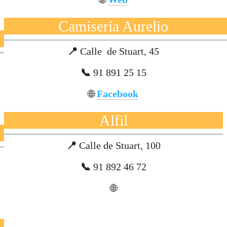
Camisería Aurelio
📍
Calle de Stuart, 45
📞
91 891 25 15
🌐
Facebook
Alfil
📍
Calle de Stuart, 100
📞
91 892 46 72
🌐