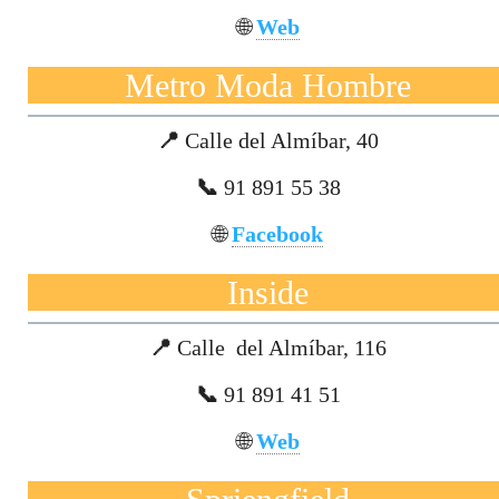
🌐
Web
Metro Moda Hombre
📍
Calle del Almíbar, 40
📞
91 891 55 38
🌐
Facebook
Inside
📍
Calle del Almíbar, 116
📞
91 891 41 51
🌐
Web