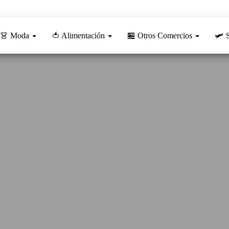
👗 Moda
🍅 Alimentación
🏪 Otros Comercios
🛩️ 