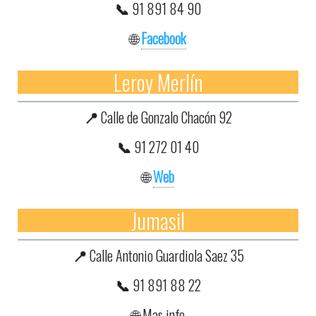
📞
91 891 84 90
🌐
Facebook
Leroy Merlín
📍
Calle de Gonzalo Chacón 92
📞
91 272 01 40
🌐
Web
Jumasil
📍
Calle Antonio Guardiola Saez 35
📞
91 891 88 22
🌐 Mas info