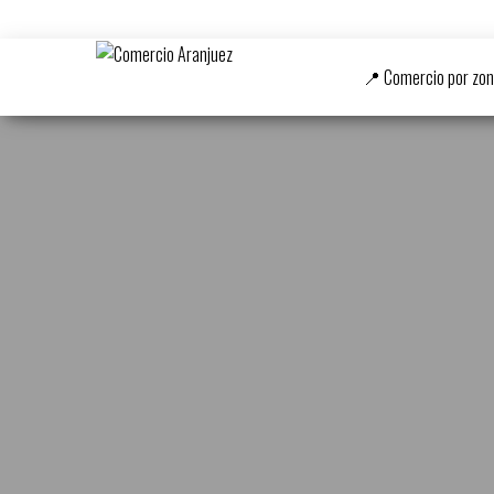
Centro
Comercio
Comercial
📍 Comercio por zo
Aranjuez
Abierto