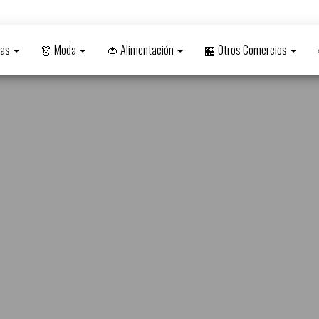
nas
👗 Moda
🍅 Alimentación
🏪 Otros Comercios