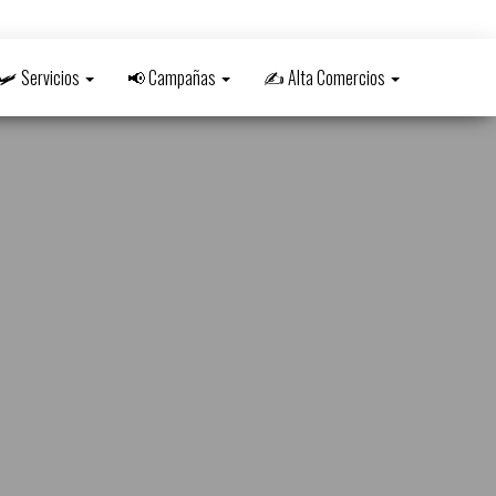
🛩️ Servicios
📢 Campañas
✍️ Alta Comercios